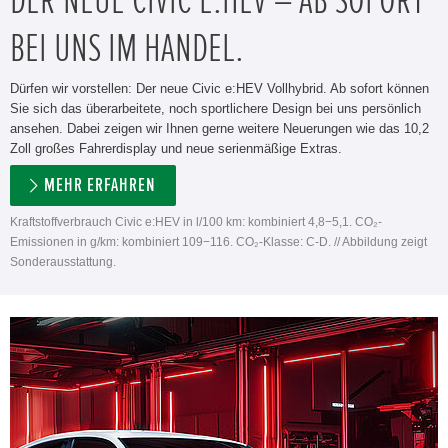
DER NEUE CIVIC E:HEV – AB SOFORT
BEI UNS IM HANDEL.
Dürfen wir vorstellen: Der neue Civic e:HEV Vollhybrid. Ab sofort können
Sie sich das überarbeitete, noch sportlichere Design bei uns persönlich
ansehen. Dabei zeigen wir Ihnen gerne weitere Neuerungen wie das 10,2
Zoll großes Fahrerdisplay und neue serienmäßige Extras.
MEHR ERFAHREN
Kraftstoffverbrauch Civic e:HEV in l/100 km: kombiniert 4,8−5,1. CO₂-
Emissionen in g/km: kombiniert 109−116. CO₂-Klasse: C-D. // Abbildung zeigt
Sonderausstattung.