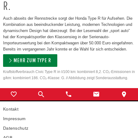
R.
Auch abseits der Rennstrecke sorgt der Honda Type R für Aufsehen. Die
Kombination aus beeindruckender Leistung, modernen Technologien und
dynamischem Design hat überzeugt: Bei der Leserwahl der „sport auto“
hat der Kompaktsportler den Klassensieg in der Serienauto-
Importeurswertung bei den Kompaktwagen über 50.000 Euro eingefahren.
Bereits im vergangenen Jahr konnte er die Wahl für sich entscheiden.
MEHR ZUM TYPE R
Kraftstoffverbrauch Civic Type R in l/100 km: kombiniert 8,2. CO₂-Emissionen in
g/km: kombiniert 186. CO₂-Klasse: G. // Abbildung zeigt Sonderausstattung.
Kontakt
Impressum
Datenschutz
AGB