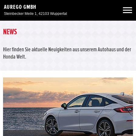
AUREGO GMBH
Steinbecker Meile 1, 42103 Wuppertal
Neuwagen
NEWS
Gebrauchtwagen
Hier finden Sie aktuelle Neuigkeiten aus unserem Autohaus und der
Honda Welt.
Angebote
Service & Zubehör
Unser Autohaus