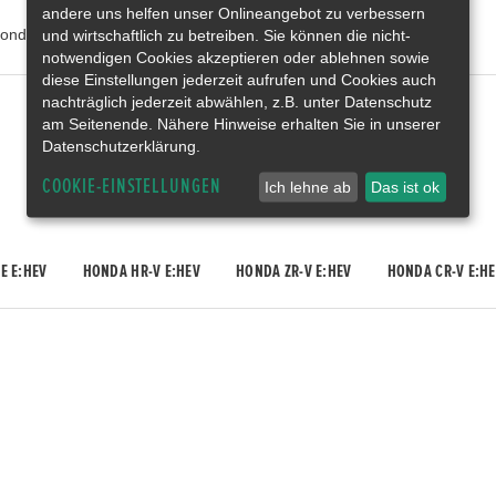
andere uns helfen unser Onlineangebot zu verbessern
onda Deutschland
und wirtschaftlich zu betreiben. Sie können die nicht-
notwendigen Cookies akzeptieren oder ablehnen sowie
diese Einstellungen jederzeit aufrufen und Cookies auch
nachträglich jederzeit abwählen, z.B. unter Datenschutz
Gebrauchtwagen
am Seitenende. Nähere Hinweise erhalten Sie in unserer
Honda Gebrauchtwagen
Datenschutzerklärung.
Honda Vorführwagen
Gesamtbestand
COOKIE-EINSTELLUNGEN
Ich lehne ab
Das ist ok
E E:HEV
HONDA HR-V E:HEV
HONDA ZR-V E:HEV
HONDA CR-V E:HE