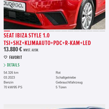
SEAT IBIZA STYLE 1.0
TSI+SHZ+KLIMAAUTO+PDC+R-KAM+LED
13.880 €
MWST. AUSW.
FAVORIT
DETAILS
54.326 km
Rot
03.2023
Schaltgetriebe
Benzin
Gebrauchtfahrzeug
70 kW/95 PS
5 Türen