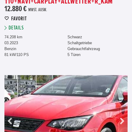
110+NAVI+CARPLAY+ALLWETTER+R_KAM
12.880 €
MWST. AUSW.
FAVORIT
DETAILS
74.208 km
Schwarz
03.2023
Schaltgetriebe
Benzin
Gebrauchtfahrzeug
81 kW/110 PS
5 Türen