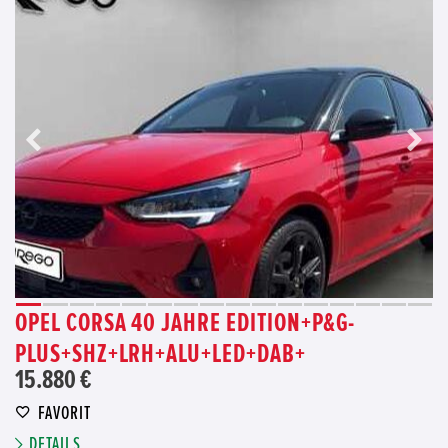
OPEL CORSA 40 JAHRE EDITION+P&G-
PLUS+SHZ+LRH+ALU+LED+DAB+
15.880 €
FAVORIT
DETAILS