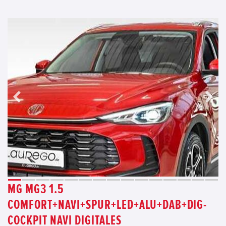
MG MG3 1.5
COMFORT+NAVI+SPUR+LED+ALU+DAB+DIG-
COCKPIT NAVI DIGITALES