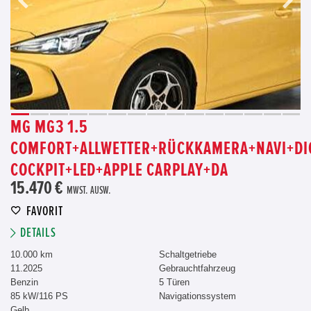
MG MG3 1.5
COMFORT+ALLWETTER+RÜCKKAMERA+NAVI+DIG
COCKPIT+LED+APPLE CARPLAY+DA
15.470 €
MWST. AUSW.
FAVORIT
DETAILS
10.000 km
Schaltgetriebe
11.2025
Gebrauchtfahrzeug
Benzin
5 Türen
85 kW/116 PS
Navigationssystem
Gelb