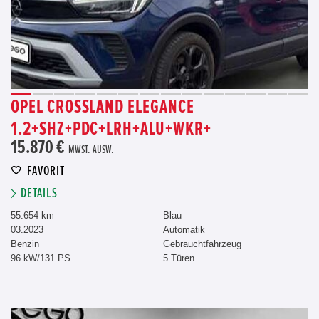
OPEL CROSSLAND ELEGANCE
1.2+SHZ+PDC+LRH+ALU+WKR+
15.870 €
MWST. AUSW.
FAVORIT
DETAILS
55.654 km
Blau
03.2023
Automatik
Benzin
Gebrauchtfahrzeug
96 kW/131 PS
5 Türen