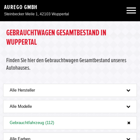
AUREGO GMBH
Steinbecker Meile 1, 42103 Wuppertal
Neuwagen
GEBRAUCHTWAGEN GESAMTBESTAND IN
WUPPERTAL
Gebrauchtwagen
Finden Sie hier den Gebrauchtwagen Gesamtbestand unseres
Autohauses.
Angebote
Service & Zubehör
Alle Hersteller
Unser Autohaus
Alle Modelle
Gebrauchtfahrzeug (112)
Alle Farben