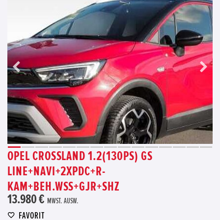
OPEL CROSSLAND 1.2(130PS) GS
LINE+NAVI+2XPDC+R-
KAM+BEH.WSS+GJR+SHZ
13.980 €
MWST. AUSW.
FAVORIT