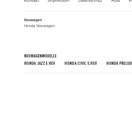
Kontakt
Impressum
Datenschutz
AGB
H
Neuwagen
Honda Neuwagen
NEUWAGENMODELLE
HONDA JAZZ E:HEV
HONDA CIVIC E:HEV
HONDA PRELUD