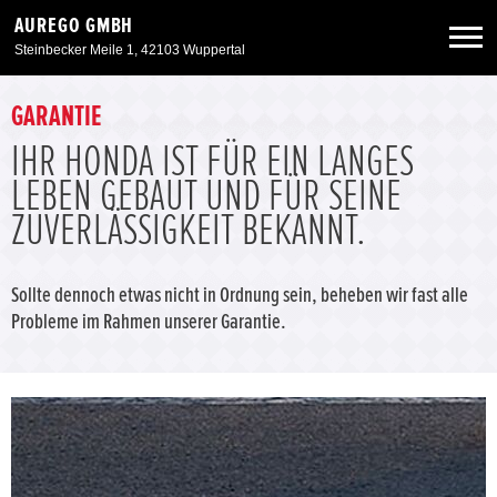
AUREGO GMBH
Steinbecker Meile 1, 42103 Wuppertal
Neuwagen
GARANTIE
IHR HONDA IST FÜR EIN LANGES
Gebrauchtwagen
LEBEN GEBAUT UND FÜR SEINE
ZUVERLÄSSIGKEIT BEKANNT.
Angebote
Sollte dennoch etwas nicht in Ordnung sein, beheben wir fast alle
Service & Zubehör
Probleme im Rahmen unserer Garantie.
Unser Autohaus