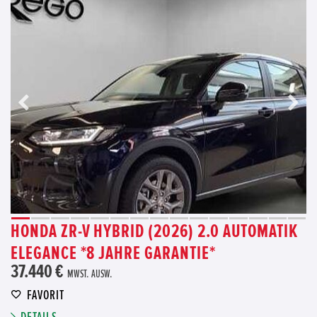
HONDA ZR-V HYBRID (2026) 2.0 AUTOMATIK
ELEGANCE *8 JAHRE GARANTIE*
37.440 €
MWST. AUSW.
FAVORIT