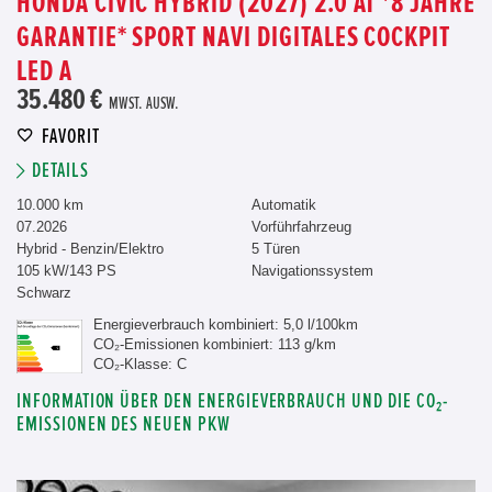
HONDA CIVIC HYBRID (2027) 2.0 AT *8 JAHRE
GARANTIE* SPORT NAVI DIGITALES COCKPIT
LED A
35.480 €
MWST. AUSW.
FAVORIT
DETAILS
10.000 km
Automatik
07.2026
Vorführfahrzeug
Hybrid - Benzin/Elektro
5 Türen
105 kW/143 PS
Navigationssystem
Schwarz
Energieverbrauch kombiniert: 5,0 l/100km
CO₂-Emissionen kombiniert: 113 g/km
CO₂-Klasse: C
INFORMATION ÜBER DEN ENERGIEVERBRAUCH UND DIE CO₂-
EMISSIONEN DES NEUEN PKW