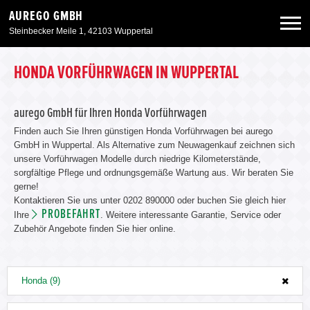
AUREGO GMBH
Steinbecker Meile 1, 42103 Wuppertal
Neuwagen
HONDA VORFÜHRWAGEN IN WUPPERTAL
Gebrauchtwagen
aurego GmbH für Ihren Honda Vorführwagen
Finden auch Sie Ihren günstigen Honda Vorführwagen bei aurego
GmbH in Wuppertal. Als Alternative zum Neuwagenkauf zeichnen sich
Angebote
unsere Vorführwagen Modelle durch niedrige Kilometerstände,
sorgfältige Pflege und ordnungsgemäße Wartung aus. Wir beraten Sie
gerne!
Service & Zubehör
Kontaktieren Sie uns unter 0202 890000 oder buchen Sie gleich hier
PROBEFAHRT
Ihre
. Weitere interessante Garantie, Service oder
Zubehör Angebote finden Sie hier online.
Unser Autohaus
Honda (9)