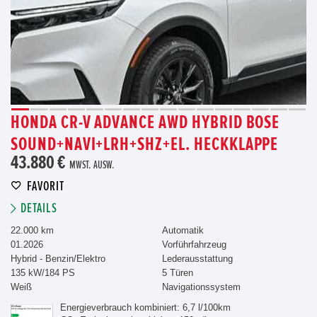
HONDA CR-V ADVANCE AWD HYBRID BOSE
SOUND+NAVI+LRH+SHZ+EL. HECKKLAPPE
43.880 €
MWST. AUSW.
FAVORIT
DETAILS
22.000 km
Automatik
01.2026
Vorführfahrzeug
Hybrid - Benzin/Elektro
Lederausstattung
135 kW/184 PS
5 Türen
Weiß
Navigationssystem
Energieverbrauch kombiniert: 6,7 l/100km