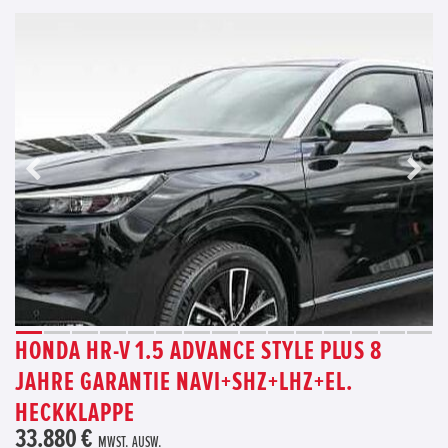
HONDA HR-V 1.5 ADVANCE STYLE PLUS 8
JAHRE GARANTIE NAVI+SHZ+LHZ+EL.
HECKKLAPPE
33.880 €
MWST. AUSW.