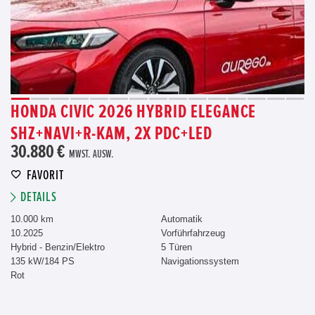
HONDA CIVIC 2026 HYBRID ELEGANCE
SHZ+NAVI+R-KAM, 2X PDC+LED
30.880 €
MWST. AUSW.
FAVORIT
DETAILS
10.000 km
Automatik
10.2025
Vorführfahrzeug
Hybrid - Benzin/Elektro
5 Türen
135 kW/184 PS
Navigationssystem
Rot