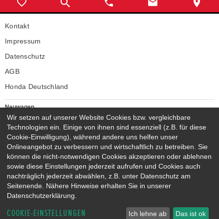
Kontakt
Impressum
Datenschutz
AGB
Honda Deutschland
Neuwagen
Honda Neuwagen
Wir setzen auf unserer Website Cookies bzw. vergleichbare
Technologien ein. Einige von ihnen sind essenziell (z.B. für diese
Gebrauchtwagen
Cookie-Einwilligung), während andere uns helfen unser
Honda Gebrauchtwagen
Onlineangebot zu verbessern und wirtschaftlich zu betreiben. Sie
Honda Vorführwagen
können die nicht-notwendigen Cookies akzeptieren oder ablehnen
Gesamtbestand
sowie diese Einstellungen jederzeit aufrufen und Cookies auch
nachträglich jederzeit abwählen, z.B. unter Datenschutz am
NEUWAGENMODELLE
Seitenende. Nähere Hinweise erhalten Sie in unserer
HONDA JAZZ E:HEV
HONDA CIVIC E:HEV
Datenschutzerklärung.
HONDA PRELUDE E:HEV
HONDA HR-V E:HEV
COOKIE-EINSTELLUNGEN
HONDA ZR-V E:HEV
HONDA CR-V E:HEV & E:PHEV
Ich lehne ab
Das ist ok