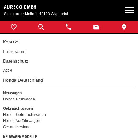
AUREGO GMBH
Steinbecker Meile 1, 42103 Wuppertal
Neuwagen
Kontakt
Gebrauchtwagen
Impressum
Datenschutz
Angebote
AGB
Honda Deutschland
Service & Zubehör
Neuwagen
Honda Neuwagen
Unser Autohaus
Gebrauchtwagen
Honda Gebrauchtwagen
Honda Vorführwagen
Gesamtbestand
NEUWAGENMODELLE