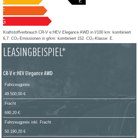
Kraftstoffverbrauch CR-V e:HEV Elegance AWD in l/100 km: kombiniert
6,7. CO₂-Emissionen in g/km: kombiniert 152. CO₂-Klasse: E.
LEASINGBEISPIEL*
CR-V e:HEV Elegance AWD
Fahrzeugpreis
49.500,00 €
Fracht
690,20 €
Fahrzeugpreis inkl. Fracht
50.190,20 €