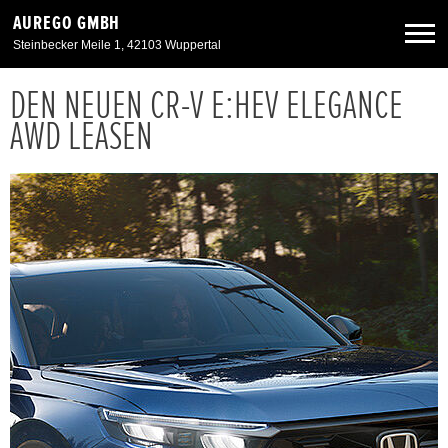
AUREGO GMBH
Steinbecker Meile 1, 42103 Wuppertal
DEN NEUEN CR-V E:HEV ELEGANCE
Neuwagen
AWD LEASEN
Gebrauchtwagen
Angebote
Service & Zubehör
Unser Autohaus